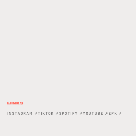
LINKS
INSTAGRAM
↗
TIKTOK
↗
SPOTIFY
↗
YOUTUBE
↗
EPK
↗